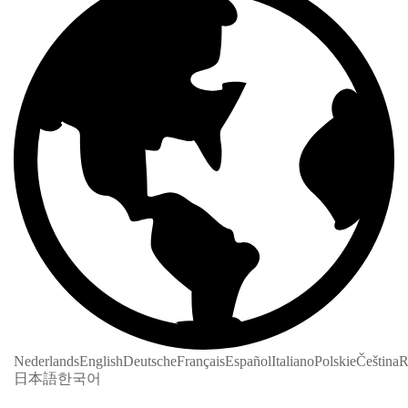
Nederlands
English
Deutsche
Français
Español
Italiano
Polskie
Čeština
R
日本語
한국어