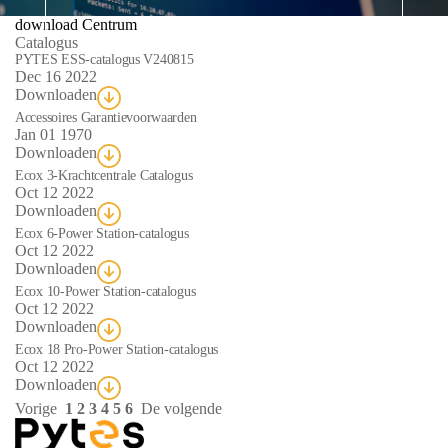
download Centrum
Catalogus
Br
PYTES ESS-catalogus V240815
Dec 16 2022
Downloaden
Accessoires Garantievoorwaarden
Jan 01 1970
Downloaden
Ecox 3-Krachtcentrale Catalogus
Oct 12 2022
Downloaden
Ecox 6-Power Station-catalogus
Oct 12 2022
Downloaden
Ecox 10-Power Station-catalogus
Oct 12 2022
Downloaden
Ecox 18 Pro-Power Station-catalogus
Oct 12 2022
Downloaden
Vorige
1
2
3
4
5
6
De volgende