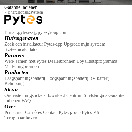
Garantie indienen
>
Energieopslagsysteem
E-mail:pytesess@pytesgroup.com
Huiseigenaren
Zoek een installateur
Pytes-app
Upgrade mijn systeem
Systeemcalculator
Partners
Werk samen met Pytes
Dealerbronnen
Loyaliteitsprogramma
Marketingbronnen
Producten
Laagspanningsbatterij
Hoogspanningsbatterij
RV-batterij
Behuizing
Steun
Ondersteuningstickets
download Centrum
Snelstartgids
Garantie
indienen
FAQ
Over
Perskamer
Carrières
Contact
Pytes-groep
Pytes VS
Terug naar boven