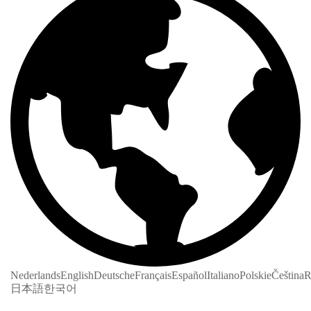
Nederlands
English
Deutsche
Français
Español
Italiano
Polskie
Čeština
R
日本語
한국어