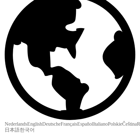
Nederlands
English
Deutsche
Français
Español
Italiano
Polskie
Čeština
R
日本語
한국어