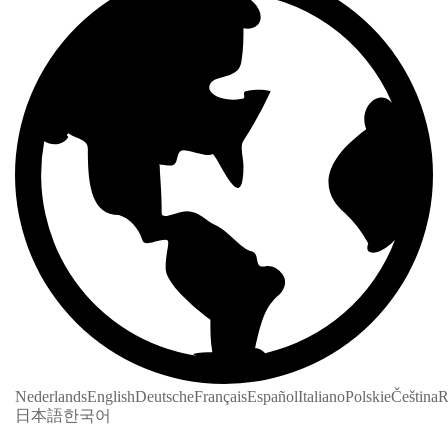
Nederlands
English
Deutsche
Français
Español
Italiano
Polskie
Čeština
R
日本語
한국어