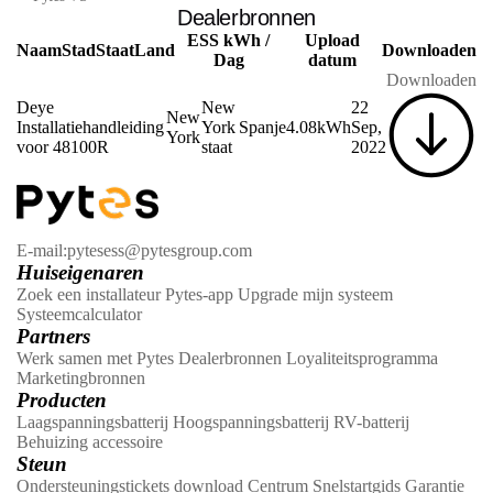
Dealerbronnen
ESS kWh /
Upload
Naam
Stad
Staat
Land
Downloaden
Dag
datum
Downloaden
Deye
New
22
New
Installatiehandleiding
York
Spanje
4.08kWh
Sep,
York
voor 48100R
staat
2022
E-mail:pytesess@pytesgroup.com
Huiseigenaren
Zoek een installateur
Pytes-app
Upgrade mijn systeem
Systeemcalculator
Partners
Werk samen met Pytes
Dealerbronnen
Loyaliteitsprogramma
Marketingbronnen
Producten
Laagspanningsbatterij
Hoogspanningsbatterij
RV-batterij
Behuizing
accessoire
Steun
Ondersteuningstickets
download Centrum
Snelstartgids
Garantie