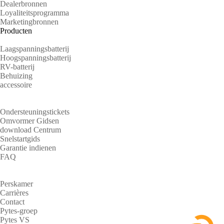
Dealerbronnen
Loyaliteitsprogramma
Marketingbronnen
Producten
Laagspanningsbatterij
Hoogspanningsbatterij
RV-batterij
Behuizing
accessoire
Steun
Ondersteuningstickets
Omvormer Gidsen
download Centrum
Snelstartgids
Garantie indienen
FAQ
Over
Perskamer
Carrières
Contact
Pytes-groep
Pytes VS