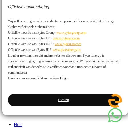
Officiële aankondiging
Wij willen onze gewaardeerde klanten en partners informeren dat Pytes Energy
slechts vijf officiële websites heeft:
Officiële website van Pytes Group:
www.pytesgroup.com
Officiële website van Pytes ESS:
www.pytesess.com
Officiële website van Pytes USA:
www.pytesusa.com
Officiële website van Pytes HU:
www.pytesenergy.hu
Houd er rekening mee dat andere websites die beweren Pytes Energy te
PYTES Groep
PYTES Amerika
vertegenwoordigen, ongeautoriseerd en namaak zijn. We raden u ten zeerste aan de
authenticiteit van de website te verifiëren voordat u transacties uitvoert of
Wij nemen uw privacy zeer serieus
communiceert.
Dank u voor uw aandacht en medewerking.
Deze website maakt gebruik van cookies om u een veiligere en
persoonlijkere ervaring te bieden. Door akkoord te gaan, gaat u
akkoord met het Cookiebeleid en het gebruik van cookies voor
reclame- en analysedoeleinden.
Dichtbij
Privacybeleid
Ontkennen
Aanvaarden
Huis