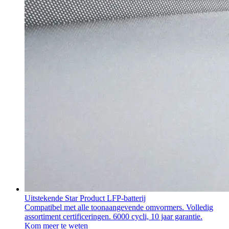
Uitstekende Star Product LFP-batterij
Compatibel met alle toonaangevende omvormers. Volledig
assortiment certificeringen. 6000 cycli, 10 jaar garantie.
Kom meer te weten