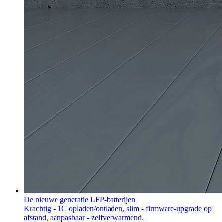
De nieuwe generatie LFP-batterijen
Krachtig - 1C opladen/ontladen, slim - firmware-upgrade op
afstand, aanpasbaar - zelfverwarmend.