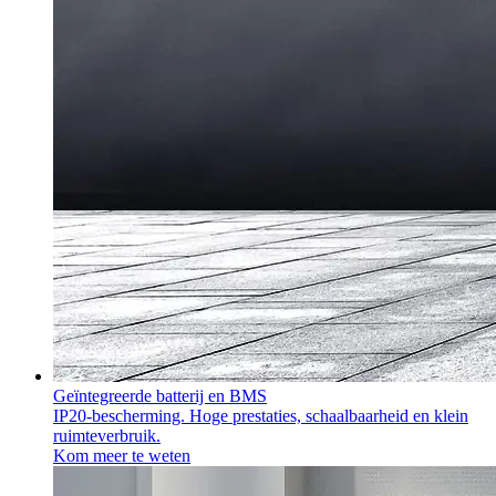
Geïntegreerde batterij en BMS
IP20-bescherming. Hoge prestaties, schaalbaarheid en klein
ruimteverbruik.
Kom meer te weten