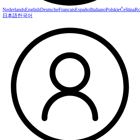
Nederlands
English
Deutsche
Français
Español
Italiano
Polskie
Čeština
R
日本語
한국어