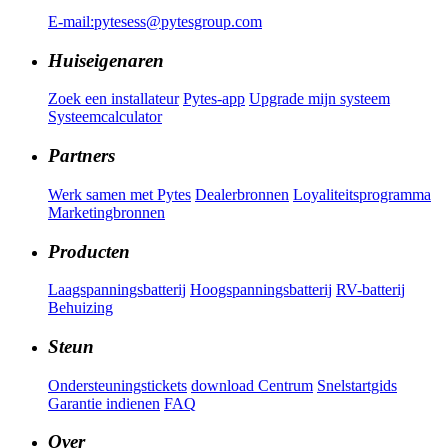
E-mail:pytesess@pytesgroup.com
Huiseigenaren
Zoek een installateur
Pytes-app
Upgrade mijn systeem
Systeemcalculator
Partners
Werk samen met Pytes
Dealerbronnen
Loyaliteitsprogramma
Marketingbronnen
Producten
Laagspanningsbatterij
Hoogspanningsbatterij
RV-batterij
Behuizing
Steun
Ondersteuningstickets
download Centrum
Snelstartgids
Garantie indienen
FAQ
Over