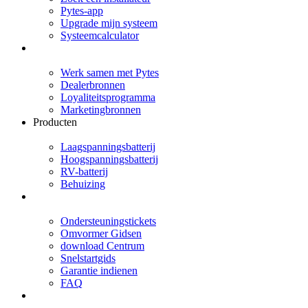
Pytes-app
Upgrade mijn systeem
Systeemcalculator
Partners
Werk samen met Pytes
Dealerbronnen
Loyaliteitsprogramma
Marketingbronnen
Producten
Laagspanningsbatterij
Hoogspanningsbatterij
RV-batterij
Behuizing
Steun
Ondersteuningstickets
Omvormer Gidsen
download Centrum
Snelstartgids
Garantie indienen
FAQ
Over