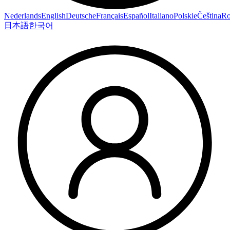
Nederlands
English
Deutsche
Français
Español
Italiano
Polskie
Čeština
R
日本語
한국어