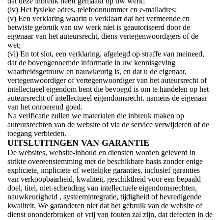
dat deze inbreuk heeft gemaakt op uw werk;
(iv) Het fysieke adres, telefoonnummer en e-mailadres;
(v) Een verklaring waarin u verklaart dat het vermeende en
betwiste gebruik van uw werk niet is geautoriseerd door de
eigenaar van het auteursrecht, diens vertegenwoordigers of de
wet;
(vi) En tot slot, een verklaring, afgelegd op straffe van meineed,
dat de bovengenoemde informatie in uw kennisgeving
waarheidsgetrouw en nauwkeurig is, en dat u de eigenaar,
vertegenwoordiger of vertegenwoordiger van het auteursrecht of
intellectueel eigendom bent die bevoegd is om te handelen op het
auteursrecht of intellectueel eigendomsrecht. namens de eigenaar
van het onroerend goed.
Na verificatie zullen we materialen die inbreuk maken op
auteursrechten van de website of via de service verwijderen of de
toegang verbieden.
UITSLUITINGEN VAN GARANTIE
De websites, website-inhoud en diensten worden geleverd in
strikte overeenstemming met de beschikbare basis zonder enige
expliciete, impliciete of wettelijke garanties, inclusief garanties
van verkoopbaarheid, kwaliteit, geschiktheid voor een bepaald
doel, titel, niet-schending van intellectuele eigendomsrechten,
nauwkeurigheid , systeemintegratie, tijdigheid of bevredigende
kwaliteit. We garanderen niet dat het gebruik van de website of
dienst ononderbroken of vrij van fouten zal zijn, dat defecten in de