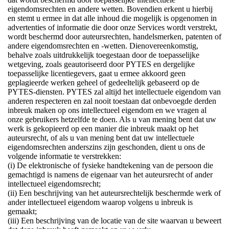
eigendomsrechten en andere wetten. Bovendien erkent u hierbij
en stemt u ermee in dat alle inhoud die mogelijk is opgenomen in
advertenties of informatie die door onze Services wordt verstrekt,
wordt beschermd door auteursrechten, handelsmerken, patenten of
andere eigendomsrechten en -wetten. Dienovereenkomstig,
behalve zoals uitdrukkelijk toegestaan door de toepasselijke
wetgeving, zoals geautoriseerd door PYTES en dergelijke
toepasselijke licentiegevers, gaat u ermee akkoord geen
geplagieerde werken geheel of gedeeltelijk gebaseerd op de
PYTES-diensten. PYTES zal altijd het intellectuele eigendom van
anderen respecteren en zal nooit toestaan dat onbevoegde derden
inbreuk maken op ons intellectueel eigendom en we vragen al
onze gebruikers hetzelfde te doen. Als u van mening bent dat uw
werk is gekopieerd op een manier die inbreuk maakt op het
auteursrecht, of als u van mening bent dat uw intellectuele
eigendomsrechten anderszins zijn geschonden, dient u ons de
volgende informatie te verstrekken:
(i) De elektronische of fysieke handtekening van de persoon die
gemachtigd is namens de eigenaar van het auteursrecht of ander
intellectueel eigendomsrecht;
(ii) Een beschrijving van het auteursrechtelijk beschermde werk of
ander intellectueel eigendom waarop volgens u inbreuk is
gemaakt;
(iii) Een beschrijving van de locatie van de site waarvan u beweert