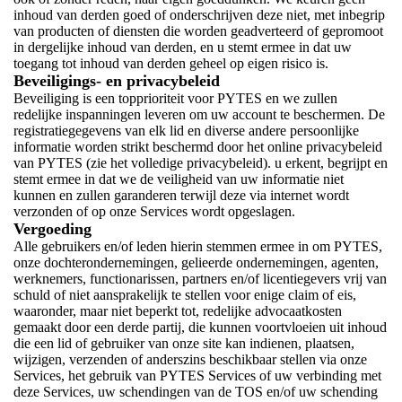
inhoud van derden goed of onderschrijven deze niet, met inbegrip
van producten of diensten die worden geadverteerd of gepromoot
in dergelijke inhoud van derden, en u stemt ermee in dat uw
toegang tot inhoud van derden geheel op eigen risico is.
Beveiligings- en privacybeleid
Beveiliging is een topprioriteit voor PYTES en we zullen
redelijke inspanningen leveren om uw account te beschermen. De
registratiegegevens van elk lid en diverse andere persoonlijke
informatie worden strikt beschermd door het online privacybeleid
van PYTES (zie het volledige privacybeleid). u erkent, begrijpt en
stemt ermee in dat we de veiligheid van uw informatie niet
kunnen en zullen garanderen terwijl deze via internet wordt
verzonden of op onze Services wordt opgeslagen.
Vergoeding
Alle gebruikers en/of leden hierin stemmen ermee in om PYTES,
onze dochterondernemingen, gelieerde ondernemingen, agenten,
werknemers, functionarissen, partners en/of licentiegevers vrij van
schuld of niet aansprakelijk te stellen voor enige claim of eis,
waaronder, maar niet beperkt tot, redelijke advocaatkosten
gemaakt door een derde partij, die kunnen voortvloeien uit inhoud
die een lid of gebruiker van onze site kan indienen, plaatsen,
wijzigen, verzenden of anderszins beschikbaar stellen via onze
Services, het gebruik van PYTES Services of uw verbinding met
deze Services, uw schendingen van de TOS en/of uw schending