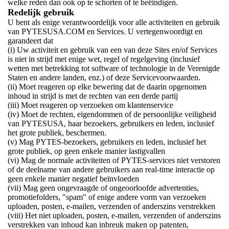
welke reden dan ook op te schorten of te beëindigen.
Redelijk gebruik
U bent als enige verantwoordelijk voor alle activiteiten en gebruik
van PYTESUSA.COM en Services. U vertegenwoordigt en
garandeert dat
(i) Uw activiteit en gebruik van een van deze Sites en/of Services
is niet in strijd met enige wet, regel of regelgeving (inclusief
wetten met betrekking tot software of technologie in de Verenigde
Staten en andere landen, enz.) of deze Servicevoorwaarden.
(ii) Moet reageren op elke bewering dat de daarin opgenomen
inhoud in strijd is met de rechten van een derde partij
(iii) Moet reageren op verzoeken om klantenservice
(iv) Moet de rechten, eigendommen of de persoonlijke veiligheid
van PYTESUSA, haar bezoekers, gebruikers en leden, inclusief
het grote publiek, beschermen.
(v) Mag PYTES-bezoekers, gebruikers en leden, inclusief het
grote publiek, op geen enkele manier lastigvallen
(vi) Mag de normale activiteiten of PYTES-services niet verstoren
of de deelname van andere gebruikers aan real-time interactie op
geen enkele manier negatief beïnvloeden
(vii) Mag geen ongevraagde of ongeoorloofde advertenties,
promotiefolders, "spam" of enige andere vorm van verzoeken
uploaden, posten, e-mailen, verzenden of anderszins verstrekken
(viii) Het niet uploaden, posten, e-mailen, verzenden of anderszins
verstrekken van inhoud kan inbreuk maken op patenten,