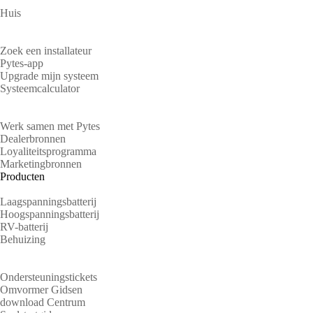
Huis
Huiseigenaren
Zoek een installateur
Pytes-app
Upgrade mijn systeem
Systeemcalculator
Partners
Werk samen met Pytes
Dealerbronnen
Loyaliteitsprogramma
Marketingbronnen
Producten
Laagspanningsbatterij
Hoogspanningsbatterij
RV-batterij
Behuizing
Steun
Ondersteuningstickets
Omvormer Gidsen
download Centrum