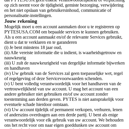
op zich neemt voor de tijdigheid, gemiste bezorging, verwijdering
en het niet opslaan van gebruikersinhoud, communicatie of
personalisatie-instellingen.
Jouw rekening
Mogelijk moet u een account aanmaken door u te registreren op
PYTESUSA.COM om bepaalde services te kunnen gebruiken.
Als u een account aanmaakt en/of de relevante Services gebruikt,
dient u dat te verklaren en te garanderen
(i) Je bent minstens 18 jaar oud,
(ii) Alle vereiste informatie die u indient, is waarheidsgetrouw en
nauwkeurig
(iii) U zult de nauwkeurigheid van dergelijke informatie bijwerken
en handhaven
(iv) Uw gebruik van de Services zal geen toepasselijke wet, regel
of regelgeving of deze Servicevoorwaarden schenden.
(v) U bent volledig verantwoordelijk voor het handhaven van de
vertrouwelijkheid van uw account. U mag het account van een
andere gebruiker niet gebruiken en/of uw account zonder
toestemming aan derden geven. PYTES is niet aansprakelijk voor
eventuele schade hierdoor ontstaan.
(vi) Uw account tijdelijk of permanent verkopen, verhuren, lenen
of anderszins overdragen aan een derde partij. U bent als enige
verantwoordelijk voor elk gebruik van uw account. We behouden
ons het recht voor om naar eigen goeddunken uw account om