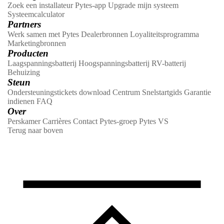
Zoek een installateur
Pytes-app
Upgrade mijn systeem
Systeemcalculator
Partners
Werk samen met Pytes
Dealerbronnen
Loyaliteitsprogramma
Marketingbronnen
Producten
Laagspanningsbatterij
Hoogspanningsbatterij
RV-batterij
Behuizing
Steun
Ondersteuningstickets
download Centrum
Snelstartgids
Garantie
indienen
FAQ
Over
Perskamer
Carrières
Contact
Pytes-groep
Pytes VS
Terug naar boven