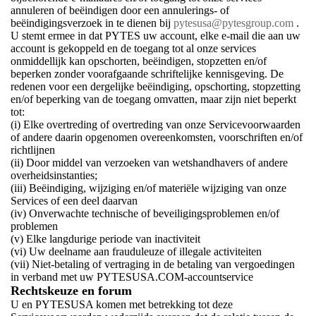
annuleren of beëindigen door een annulerings- of
beëindigingsverzoek in te dienen bij
pytesusa@pytesgroup.com
.
U stemt ermee in dat PYTES uw account, elke e-mail die aan uw
account is gekoppeld en de toegang tot al onze services
onmiddellijk kan opschorten, beëindigen, stopzetten en/of
beperken zonder voorafgaande schriftelijke kennisgeving. De
redenen voor een dergelijke beëindiging, opschorting, stopzetting
en/of beperking van de toegang omvatten, maar zijn niet beperkt
tot:
(i) Elke overtreding of overtreding van onze Servicevoorwaarden
of andere daarin opgenomen overeenkomsten, voorschriften en/of
richtlijnen
(ii) Door middel van verzoeken van wetshandhavers of andere
overheidsinstanties;
(iii) Beëindiging, wijziging en/of materiële wijziging van onze
Services of een deel daarvan
(iv) Onverwachte technische of beveiligingsproblemen en/of
problemen
(v) Elke langdurige periode van inactiviteit
(vi) Uw deelname aan frauduleuze of illegale activiteiten
(vii) Niet-betaling of vertraging in de betaling van vergoedingen
in verband met uw PYTESUSA.COM-accountservice
Rechtskeuze en forum
U en PYTESUSA komen met betrekking tot deze