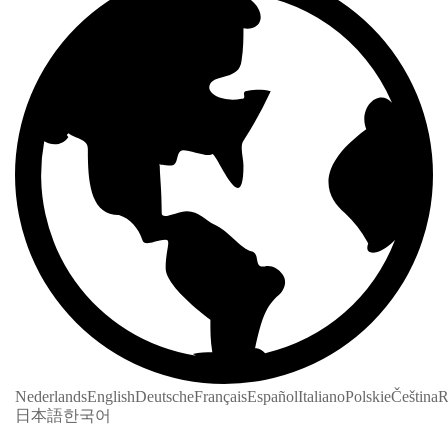
Nederlands
English
Deutsche
Français
Español
Italiano
Polskie
Čeština
R
日本語
한국어