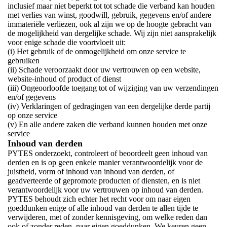
inclusief maar niet beperkt tot tot schade die verband kan houden
met verlies van winst, goodwill, gebruik, gegevens en/of andere
immateriële verliezen, ook al zijn we op de hoogte gebracht van
de mogelijkheid van dergelijke schade. Wij zijn niet aansprakelijk
voor enige schade die voortvloeit uit:
(i) Het gebruik of de onmogelijkheid om onze service te
gebruiken
(ii) Schade veroorzaakt door uw vertrouwen op een website,
website-inhoud of product of dienst
(iii) Ongeoorloofde toegang tot of wijziging van uw verzendingen
en/of gegevens
(iv) Verklaringen of gedragingen van een dergelijke derde partij
op onze service
(v) En alle andere zaken die verband kunnen houden met onze
service
Inhoud van derden
PYTES onderzoekt, controleert of beoordeelt geen inhoud van
derden en is op geen enkele manier verantwoordelijk voor de
juistheid, vorm of inhoud van inhoud van derden, of
geadverteerde of gepromote producten of diensten, en is niet
verantwoordelijk voor uw vertrouwen op inhoud van derden.
PYTES behoudt zich echter het recht voor om naar eigen
goeddunken enige of alle inhoud van derden te allen tijde te
verwijderen, met of zonder kennisgeving, om welke reden dan
ook of zonder reden, naar eigen goeddunken. We keuren geen