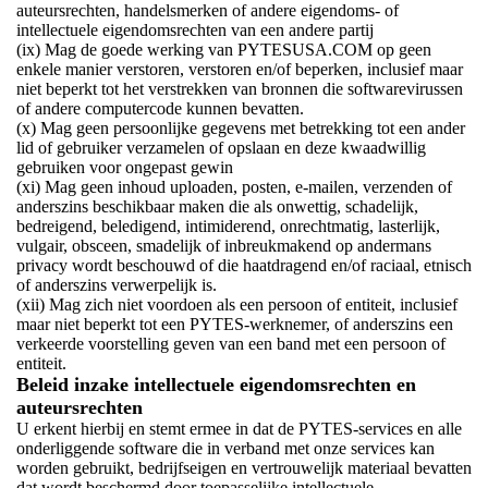
auteursrechten, handelsmerken of andere eigendoms- of
intellectuele eigendomsrechten van een andere partij
(ix) Mag de goede werking van PYTESUSA.COM op geen
enkele manier verstoren, verstoren en/of beperken, inclusief maar
niet beperkt tot het verstrekken van bronnen die softwarevirussen
of andere computercode kunnen bevatten.
(x) Mag geen persoonlijke gegevens met betrekking tot een ander
lid of gebruiker verzamelen of opslaan en deze kwaadwillig
gebruiken voor ongepast gewin
(xi) Mag geen inhoud uploaden, posten, e-mailen, verzenden of
anderszins beschikbaar maken die als onwettig, schadelijk,
bedreigend, beledigend, intimiderend, onrechtmatig, lasterlijk,
vulgair, obsceen, smadelijk of inbreukmakend op andermans
privacy wordt beschouwd of die haatdragend en/of raciaal, etnisch
of anderszins verwerpelijk is.
(xii) Mag zich niet voordoen als een persoon of entiteit, inclusief
maar niet beperkt tot een PYTES-werknemer, of anderszins een
verkeerde voorstelling geven van een band met een persoon of
entiteit.
Beleid inzake intellectuele eigendomsrechten en
auteursrechten
U erkent hierbij en stemt ermee in dat de PYTES-services en alle
onderliggende software die in verband met onze services kan
worden gebruikt, bedrijfseigen en vertrouwelijk materiaal bevatten
dat wordt beschermd door toepasselijke intellectuele