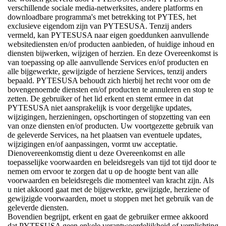
verschillende sociale media-netwerksites, andere platforms en
downloadbare programma's met betrekking tot PYTES, het
exclusieve eigendom zijn van PYTESUSA. Tenzij anders
vermeld, kan PYTESUSA naar eigen goeddunken aanvullende
websitediensten en/of producten aanbieden, of huidige inhoud en
diensten bijwerken, wijzigen of herzien. En deze Overeenkomst is
van toepassing op alle aanvullende Services en/of producten en
alle bijgewerkte, gewijzigde of herziene Services, tenzij anders
bepaald. PYTESUSA behoudt zich hierbij het recht voor om de
bovengenoemde diensten en/of producten te annuleren en stop te
zetten. De gebruiker of het lid erkent en stemt ermee in dat
PYTESUSA niet aansprakelijk is voor dergelijke updates,
wijzigingen, herzieningen, opschortingen of stopzetting van een
van onze diensten en/of producten. Uw voortgezette gebruik van
de geleverde Services, na het plaatsen van eventuele updates,
wijzigingen en/of aanpassingen, vormt uw acceptatie.
Dienovereenkomstig dient u deze Overeenkomst en alle
toepasselijke voorwaarden en beleidsregels van tijd tot tijd door te
nemen om ervoor te zorgen dat u op de hoogte bent van alle
voorwaarden en beleidsregels die momenteel van kracht zijn. Als
u niet akkoord gaat met de bijgewerkte, gewijzigde, herziene of
gewijzigde voorwaarden, moet u stoppen met het gebruik van de
geleverde diensten.
Bovendien begrijpt, erkent en gaat de gebruiker ermee akkoord
dat PYTESUSA geen enkele verantwoordelijkheid of verplichting