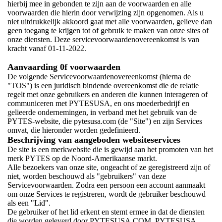
hierbij mee in gebonden te zijn aan de voorwaarden en alle
voorwaarden die hierin door verwijzing zijn opgenomen. Als u
niet uitdrukkelijk akkoord gaat met alle voorwaarden, gelieve dan
geen toegang te krijgen tot of gebruik te maken van onze sites of
onze diensten. Deze servicevoorwaardenovereenkomst is van
kracht vanaf 01-11-2022.
Aanvaarding 0f voorwaarden
De volgende Servicevoorwaardenovereenkomst (hierna de
"TOS") is een juridisch bindende overeenkomst die de relatie
regelt met onze gebruikers en anderen die kunnen interageren of
communiceren met PYTESUSA, en ons moederbedrijf en
gelieerde ondernemingen, in verband met het gebruik van de
PYTES-website, die pytesusa.com (de "Site") en zijn Services
omvat, die hieronder worden gedefinieerd.
Beschrijving van aangeboden websiteservices
De site is een merkwebsite die is gewijd aan het promoten van het
merk PYTES op de Noord-Amerikaanse markt.
Alle bezoekers van onze site, ongeacht of ze geregistreerd zijn of
niet, worden beschouwd als "gebruikers" van deze
Servicevoorwaarden. Zodra een persoon een account aanmaakt
om onze Services te registreren, wordt de gebruiker beschouwd
als een "Lid".
De gebruiker of het lid erkent en stemt ermee in dat de diensten
die worden geleverd door PYTESUSA.COM, PYTESUSA