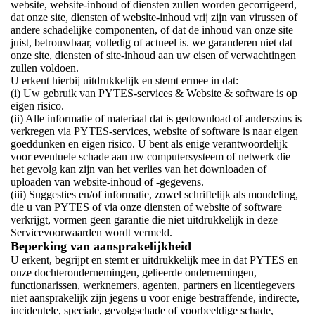
website, website-inhoud of diensten zullen worden gecorrigeerd,
dat onze site, diensten of website-inhoud vrij zijn van virussen of
andere schadelijke componenten, of dat de inhoud van onze site
juist, betrouwbaar, volledig of actueel is. we garanderen niet dat
onze site, diensten of site-inhoud aan uw eisen of verwachtingen
zullen voldoen.
U erkent hierbij uitdrukkelijk en stemt ermee in dat:
(i) Uw gebruik van PYTES-services & Website & software is op
eigen risico.
(ii) Alle informatie of materiaal dat is gedownload of anderszins is
verkregen via PYTES-services, website of software is naar eigen
goeddunken en eigen risico. U bent als enige verantwoordelijk
voor eventuele schade aan uw computersysteem of netwerk die
het gevolg kan zijn van het verlies van het downloaden of
uploaden van website-inhoud of -gegevens.
(iii) Suggesties en/of informatie, zowel schriftelijk als mondeling,
die u van PYTES of via onze diensten of website of software
verkrijgt, vormen geen garantie die niet uitdrukkelijk in deze
Servicevoorwaarden wordt vermeld.
Beperking van aansprakelijkheid
U erkent, begrijpt en stemt er uitdrukkelijk mee in dat PYTES en
onze dochterondernemingen, gelieerde ondernemingen,
functionarissen, werknemers, agenten, partners en licentiegevers
niet aansprakelijk zijn jegens u voor enige bestraffende, indirecte,
incidentele, speciale, gevolgschade of voorbeeldige schade,