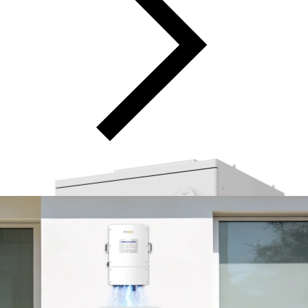
30
Jul.
2026
30
Jul.
2026
Flexibele serieconfiguraties van de HV48300-MAX-SE voor
verschillende energieopslagbehoeften.
Voor energieopslagsystemen met hoge spanning is de keuze van
een geschikte batterijconfiguratie belangrijk om de vereiste
energiecapaciteit te bereiken. Verschillende projecten kunnen
verschillende opslagbehoeften hebben, waardoor een flexibele