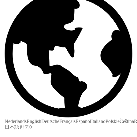
Nederlands
English
Deutsche
Français
Español
Italiano
Polskie
Čeština
R
日本語
한국어