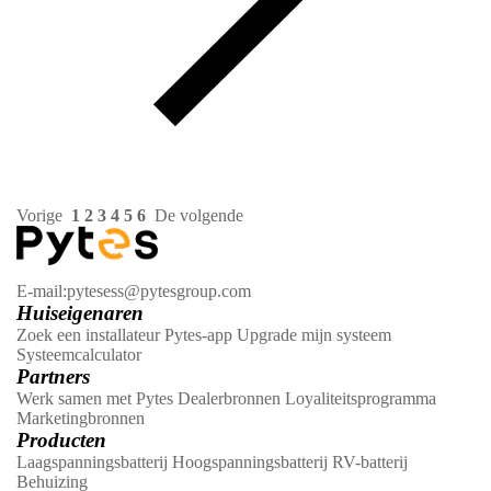
Vorige
1
2
3
4
5
6
De volgende
E-mail:pytesess@pytesgroup.com
Huiseigenaren
Zoek een installateur
Pytes-app
Upgrade mijn systeem
Systeemcalculator
Partners
Werk samen met Pytes
Dealerbronnen
Loyaliteitsprogramma
Marketingbronnen
Producten
Laagspanningsbatterij
Hoogspanningsbatterij
RV-batterij
Behuizing