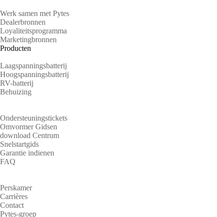
Werk samen met Pytes
Dealerbronnen
Loyaliteitsprogramma
Marketingbronnen
Producten
Laagspanningsbatterij
Hoogspanningsbatterij
RV-batterij
Behuizing
Steun
Ondersteuningstickets
Omvormer Gidsen
download Centrum
Snelstartgids
Garantie indienen
FAQ
Over
Perskamer
Carrières
Contact
Pytes-groep