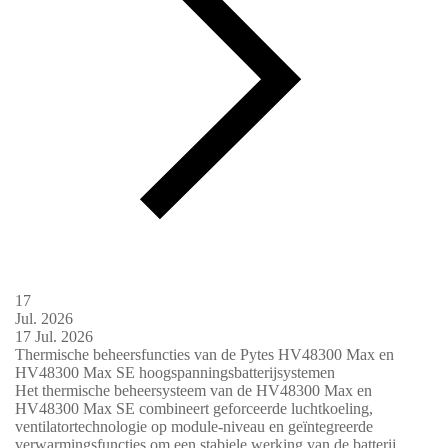
17
Jul.
2026
17
Jul.
2026
Thermische beheersfuncties van de Pytes HV48300 Max en
HV48300 Max SE hoogspanningsbatterijsystemen
Het thermische beheersysteem van de HV48300 Max en
HV48300 Max SE combineert geforceerde luchtkoeling,
ventilatortechnologie op module-niveau en geïntegreerde
verwarmingsfuncties om een ​​stabiele werking van de batterij