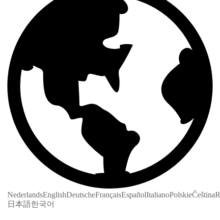
Nederlands
English
Deutsche
Français
Español
Italiano
Polskie
Čeština
R
日本語
한국어