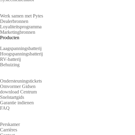
Partners
Werk samen met Pytes
Dealerbronnen
Loyaliteitsprogramma
Marketingbronnen
Producten
Laagspanningsbatterij
Hoogspanningsbatterij
RV-batterij
Behuizing
Steun
Ondersteuningstickets
Omvormer Gidsen
download Centrum
Snelstartgids
Garantie indienen
FAQ
Over
Perskamer
Carrières