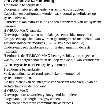
conventionele kastindeling
Traditionele batterijkasten:
Doorgaans geleverd als vaste, kastachtige constructies.
Capaciteit en configuratie worden vaak vooraf gedefinieerd op
systeemniveau.
Uitbreiding kan extra kastunits of een herontwerp van het systeem
vereisen.
HV48300 MAX-aanpak:
Ontworpen volgens een modulair systeemarchitectuurconcept.
De systeemcapaciteit kan worden geconfigureerd met behulp van
gestandaardiseerde modules (16.076 kWh per module).
Ondersteunt een flexibelere configuratieplanning tijdens de
installatie.
Hierdoor is de HV48300 MAX beter geschikt voor projecten
waarbij de energiebehoefte in de loop van de tijd kan veranderen.
2. Integratie met energiesystemen
Traditionele batterijkasten:
Vaak geoptimaliseerd rond specifieke omvormer- of
systeemontwerpen.
De flexibiliteit van de integratie kan variëren afhankelijk van de
architectuur van de fabrikant.
HV48300 MAX:
Ontworpen om te worden geïntegreerd in bredere
hoogspanningsenergieopslagsystemen.
Ondersteunt meerdere communicatie-interfaces